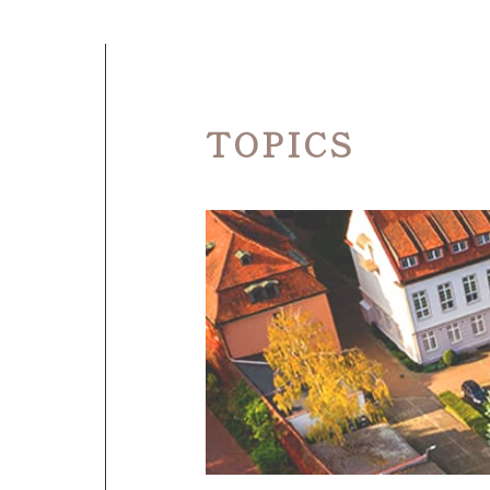
T
O
P
I
C
S