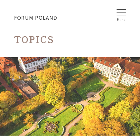
FORUM POLAND
T
O
P
I
C
S