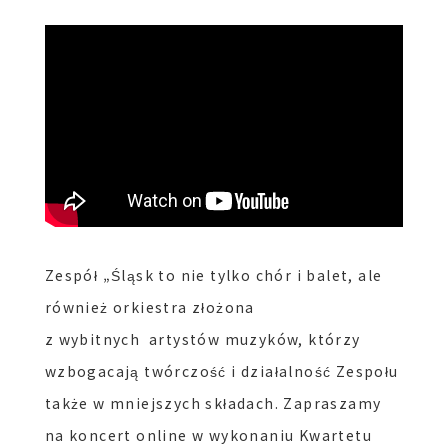
Zespół „Śląsk to nie tylko chór i balet, ale
również orkiestra złożona
z
wybitnych artystów
muzyków, którzy
wzbogacają twórczość i działalność Zespołu
także w mniejszych składach. Zapraszamy
na koncert online w wykonaniu Kwartetu