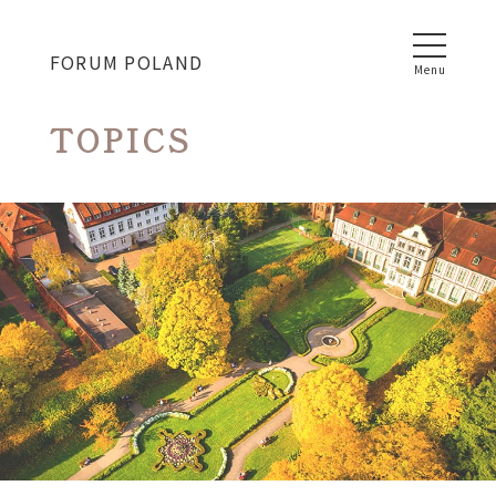
FORUM POLAND
T
O
P
I
C
S