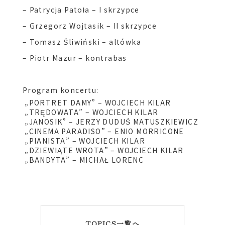
– Patrycja
Patoła
– I skrzypce
– Grzegorz Wojtasik – II skrzypce
– Tomasz Śliwiński – altówka
– Piotr Mazur – kontrabas
Program koncertu:
„PORTRET DAMY” – WOJCIECH KILAR
„TRĘDOWATA” – WOJCIECH KILAR
„JANOSIK” – JERZY DUDUŚ MATUSZKIEWICZ
„CINEMA PARADISO” – ENIO MORRICONE
„PIANISTA” – WOJCIECH KILAR
„DZIEWIĄTE WROTA” – WOJCIECH KILAR
„BANDYTA” – MICHAŁ LORENC
TOPICS一覧へ