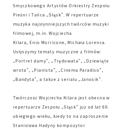
Smyczkowego Artystów Orkiestry Zespołu
Pieśni i Tańca „Śląsk”. W repertuarze
muzyka najsłynniejszych twórców muzyki
filmowej, m.in. Wojciecha
Kilara,
Enio
Morricone, Michała Lorenca.
Usłyszymy tematy muzyczne z filmów:
„Portret damy”, „Trędowata”, „Dziewiąte
wrota”, „Pianista”, „Cinema
Paradiso
”,
„Bandyta”, a także z serialu „Janosik”.
Twórczość Wojciecha Kilara jest obecna w
repertuarze Zespołu „Śląsk” już od lat 60.
ubiegłego wieku, kiedy to na zaproszenie
Stanisława Hadyny kompozytor