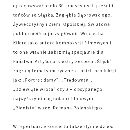
opracowywał około 30 tradycyjnych pieśni i
tańców ze Śląska, Zagłębia Dąbrowskiego,
Żywiecczyzny i Ziemi Opolskiej. Światowa
publiczność kojarzy głównie Wojciecha
Kilara jako autora kompozycji filmowych i
to one właśnie zabrzmią specjalnie dla
Państwa. Artyści orkiestry Zespołu „Śląsk”
zagrają tematy muzyczne z takich produkcji
jak: „Portret damy”, „Trędowata”,
„Dziewiąte wrota” czy z – obsypanego
najwyższymi nagrodami filmowymi –
„Pianisty” w reż. Romana Polańskiego.
W repertuarze koncertu także słynne dzieło