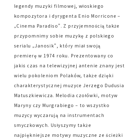
legendy muzyki filmowej, włoskiego
kompozytora i dyrygenta
Enio
Morricone –
„Cinema
Paradiso
”. Z przyjemnością także
przypomnimy sobie muzykę z polskiego
serialu „Janosik”, który miał swoją
premierę w 1974 roku. Prezentowany co
jakiś czas na telewizyjnej antenie znany jest
wielu pokoleniom Polaków, także dzięki
charakterystycznej muzyce Jerzego Dudusia
Matuszkiewicza. Melodia czołówki, motyw
Maryny czy Murgrabiego – to wszystko
muzycy wyczarują na instrumentach
smyczkowych. Usłyszymy także
najpiękniejsze motywy muzyczne ze ścieżki