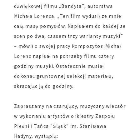
dźwiękowej filmu „Bandyta”, autorstwa
Michała Lorenca. „Ten film wydusił ze mnie
całą masę pomysłów. Napisałem do każdej ze
scen po dwa, czasem trzy warianty muzyki”
– mówił o swojej pracy kompozytor. Michał
Lorenc napisał na potrzeby filmu cztery
godziny muzyki. Ostatecznie musiał
dokonać gruntownej selekcji materiału,
skracając ją do godziny.
Zapraszamy na czarujący, muzyczny wieczór
w wykonaniu artystów orkiestry Zespołu
Pieśni i Tańca “Śląsk” im. Stanisława
Hadyny, wystąpią: