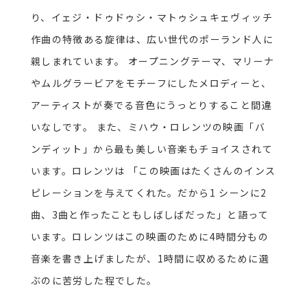
り、イェジ・ドゥドゥシ・マトゥシュキェヴィッチ
作曲の特徴ある旋律は、広い世代のポーランド人に
親しまれています。
オープニングテーマ、マリーナ
やムルグラービアをモチーフにしたメロディーと、
アーティストが奏でる音色にうっとりすること間違
いなしです。
また、ミハウ・ロレンツの映画「バ
ンディット」から最も美しい音楽もチョイスされて
います。ロレンツは
「この映画はたくさんのインス
ピレーションを与えてくれた。だから
1
シーンに
2
曲、
3
曲と作ったこともしばしばだった」と語って
います。ロレンツはこの映画のために
4
時間分もの
音楽を書き上げましたが、
1
時間に収めるために選
ぶのに苦労した程でした。