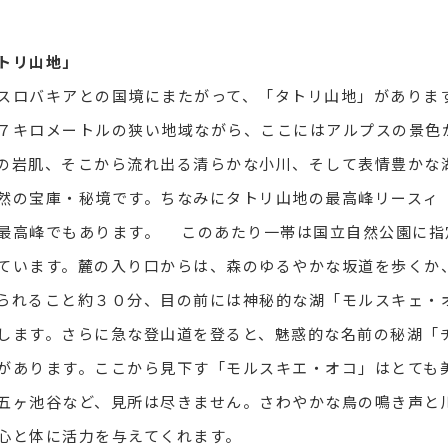
トリ山地」
ロバキアとの国境にまたがって、「タトリ山地」がありま
７キロメートルの狭い地域ながら、ここにはアルプスの景色
の岩肌、そこから流れ出る清らかな小川、そして表情豊かな
然の宝庫・秘境です。ちなみにタトリ山地の最高峰リースィ（
最高峰でもあります。 このあたり一帯は国立自然公園に指
ています。麓の入り口からは、森のゆるやかな坂道を歩くか
られること約３０分、目の前には神秘的な湖「モルスキェ・
します。さらに急な登山道を登ると、魅惑的な名前の秘湖「
があります。ここから見下す「モルスキエ・オコ」はとても
五ヶ池谷など、見所は尽きません。さわやかな鳥の鳴き声と
心と体に活力を与えてくれます。