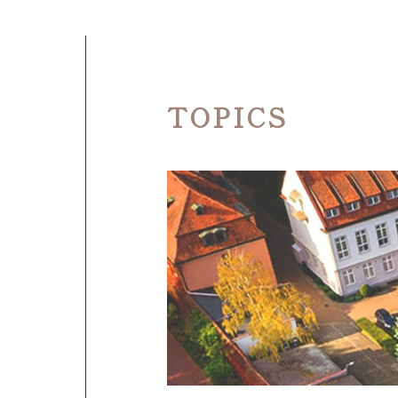
T
O
P
I
C
S