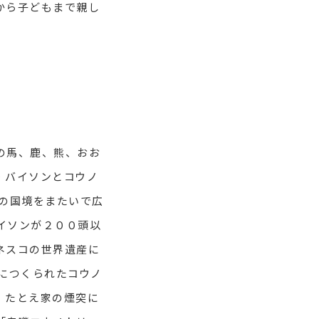
から子どもまで親し
の馬、鹿、熊、おお
・バイソンとコウノ
の国境をまたいで広
イソンが２００頭以
ネスコの世界遺産に
につくられたコウノ
、たとえ家の煙突に