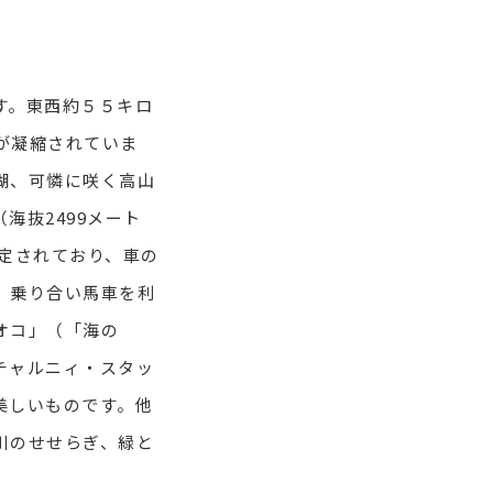
す。東西約５５キロ
が凝縮されていま
湖、可憐に咲く高山
海抜2499メート
定されており、車の
、乗り合い馬車を利
オコ」（「海の
チャルニィ・スタッ
美しいものです。他
川のせせらぎ、緑と