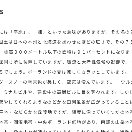
然
は「平原」、「畑」といった意味がありますが、その名の
国土は日本の本州と北海道をあわせたほどの広さで、その７
、標高３００メートル以下の面積は９１パーセントになりま
ぼ同じ所に位置していますが、暖流と大陸性気候の影響で、
るでしょう。ポーランドの夏は涼しくカラッとしています。
ダースノーの雪景色が美しく、空気は澄んでいます。 ワル
ーミナルビルや、建設中の高層ビルに目を奪われます。しか
癒やしてくれるようなのどかな田園風景が広がっていること
平地・なだらかな丘陵地ですが、緯度に沿っていくつかの地
地帯・湖沼地帯・中央ポーランド低地があり、南部の山岳地
ートル級の山々が連なっています。それぞれの地域は、特徴