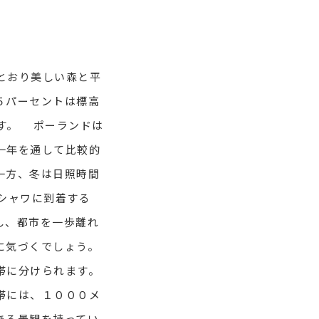
とおり美しい森と平
５パーセントは標高
す。 ポーランドは
一年を通して比較的
一方、冬は日照時間
シャワに到着する
し、都市を一歩離れ
に気づくでしょう。
帯に分けられます。
帯には、１０００メ
ある景観を持ってい