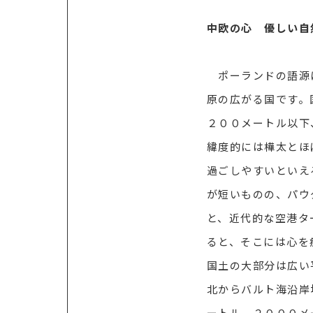
中欧の心 優しい自
ポーランドの語源に
原の広がる国です。
２００メートル以下
緯度的には樺太とほ
過ごしやすいといえ
が短いものの、パウ
と、近代的な空港タ
ると、そこには心を
国土の大部分は広い
北からバルト海沿岸
ートル、２０００メ